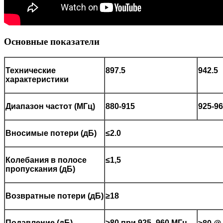
Основные показатели
Технические
897.5
942.5
характеристики
Диапазон частот (МГц)
880-915
925-9
Вносимые потери (дБ)
≤2.0
Колебания в полосе
≤1,5
пропускания (дБ)
Возвратные потери (дБ)
≥18
Подавление (дБ)
≥80 при 925–960 МГц