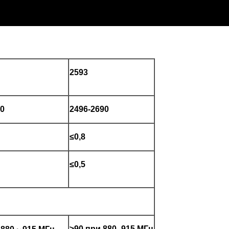
2593
60
2496-2690
≤0,8
≤0,5
≥90 при 880–915 МГц