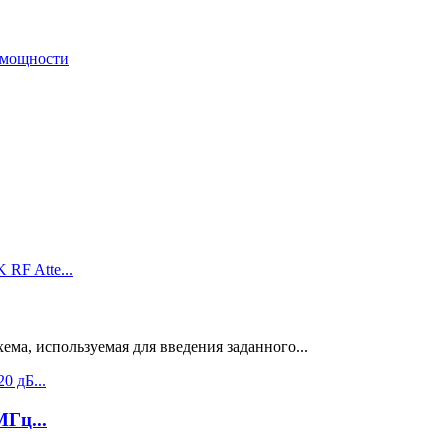
 мощности
ма, используемая для введения заданного...
Гц...