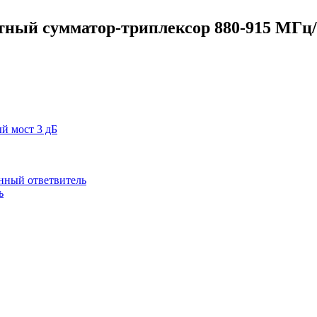
ный сумматор-триплексор 880-915 МГц/
й мост 3 дБ
нный ответвитель
ь