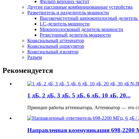
Фильтр верхних частот
Другие пассивные комбинированные устройства
Разветвитель и разделитель мощности
Высокочастотный широкополосный делитель
LC-делитель мощности
Микрополосковый делитель мощности
Резисторный делитель мощности
Коаксиальный аттенюатор
Коаксиальный циркулятор
Коаксиальный изолятор
Разъем
Рекомендуется
1 дБ. 2 дБ. 3 дБ. 5 дБ. 6 дБ. 10 дБ. 20...
Принцип работы аттенюатора. Аттенюатор — это схе
Направленная коммуникация 698-2200 М