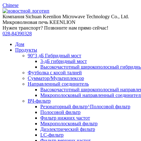
Chinese
Компания Sichuan Keenlion Microwave Technology Co., Ltd.
Микроволновая печь KEENLION
Нужен транспорт? Позвоните нам прямо сейчас!
028-84390328
Дом
Продукты
90°3 дБ Гибридный мост
3-дБ гибридный мост
Высокочастотный широкополосный гибридны
Футболка с косой талией
Сумматор/Мультиплексор
Направленный соединитель
Высокочастотный широкополосный направле
Микрополосковый направленный соединител
ВЧ-фильтр
Резонаторный фильтр^Полосовой фильтр
Полосовой фильтр
Фильтр нижних частот
Микрополосковый фильтр
Диэлектрический фильтр
LC-фильтр
Фильтр верхних частот