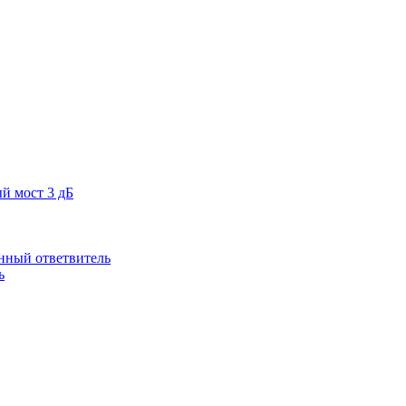
й мост 3 дБ
нный ответвитель
ь