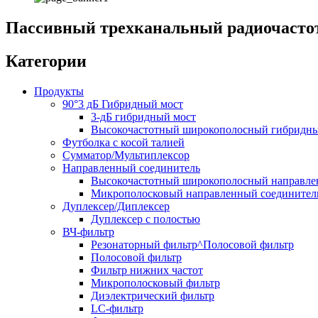
Пассивный трехканальный радиочастот
Категории
Продукты
90°3 дБ Гибридный мост
3-дБ гибридный мост
Высокочастотный широкополосный гибридны
Футболка с косой талией
Сумматор/Мультиплексор
Направленный соединитель
Высокочастотный широкополосный направле
Микрополосковый направленный соединител
Дуплексер/Диплексер
Дуплексер с полостью
ВЧ-фильтр
Резонаторный фильтр^Полосовой фильтр
Полосовой фильтр
Фильтр нижних частот
Микрополосковый фильтр
Диэлектрический фильтр
LC-фильтр