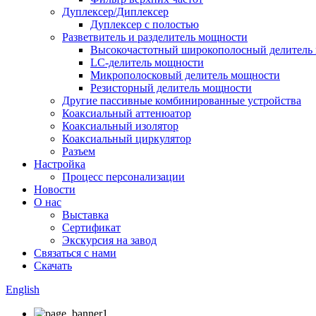
Дуплексер/Диплексер
Дуплексер с полостью
Разветвитель и разделитель мощности
Высокочастотный широкополосный делитель
LC-делитель мощности
Микрополосковый делитель мощности
Резисторный делитель мощности
Другие пассивные комбинированные устройства
Коаксиальный аттенюатор
Коаксиальный изолятор
Коаксиальный циркулятор
Разъем
Настройка
Процесс персонализации
Новости
О нас
Выставка
Сертификат
Экскурсия на завод
Связаться с нами
Скачать
English