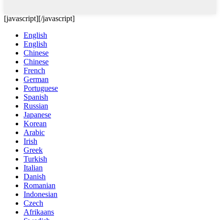
[javascript]
[/javascript]
English
English
Chinese
Chinese
French
German
Portuguese
Spanish
Russian
Japanese
Korean
Arabic
Irish
Greek
Turkish
Italian
Danish
Romanian
Indonesian
Czech
Afrikaans