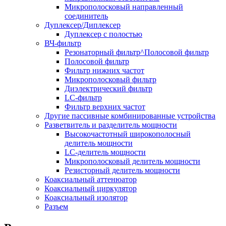
Микрополосковый направленный
соединитель
Дуплексер/Диплексер
Дуплексер с полостью
ВЧ-фильтр
Резонаторный фильтр^Полосовой фильтр
Полосовой фильтр
Фильтр нижних частот
Микрополосковый фильтр
Диэлектрический фильтр
LC-фильтр
Фильтр верхних частот
Другие пассивные комбинированные устройства
Разветвитель и разделитель мощности
Высокочастотный широкополосный
делитель мощности
LC-делитель мощности
Микрополосковый делитель мощности
Резисторный делитель мощности
Коаксиальный аттенюатор
Коаксиальный циркулятор
Коаксиальный изолятор
Разъем