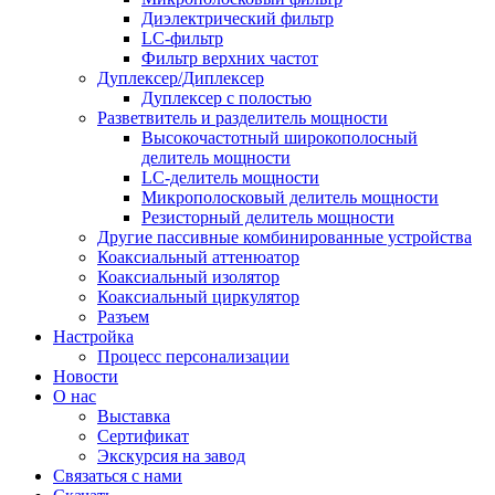
Диэлектрический фильтр
LC-фильтр
Фильтр верхних частот
Дуплексер/Диплексер
Дуплексер с полостью
Разветвитель и разделитель мощности
Высокочастотный широкополосный
делитель мощности
LC-делитель мощности
Микрополосковый делитель мощности
Резисторный делитель мощности
Другие пассивные комбинированные устройства
Коаксиальный аттенюатор
Коаксиальный изолятор
Коаксиальный циркулятор
Разъем
Настройка
Процесс персонализации
Новости
О нас
Выставка
Сертификат
Экскурсия на завод
Связаться с нами