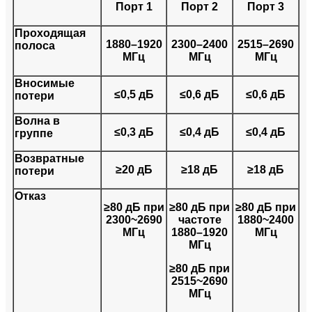
Порт 1
Порт 2
Порт 3
Проходящая
1880–1920
2300–2400
2515–2690
полоса
МГц
МГц
МГц
Вносимые
≤0,5 дБ
≤0,6 дБ
≤0,6 дБ
потери
Волна в
≤0,3 дБ
≤0,4 дБ
≤0,4 дБ
группе
Возвратные
≥20 дБ
≥18 дБ
≥18 дБ
потери
Отказ
≥80 дБ при
≥80 дБ при
≥80 дБ при
2300~2690
частоте
1880~2400
МГц
1880–1920
МГц
МГц
≥80 дБ при
2515~2690
МГц