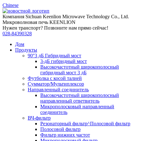
Chinese
Компания Sichuan Keenlion Microwave Technology Co., Ltd.
Микроволновая печь KEENLION
Нужен транспорт? Позвоните нам прямо сейчас!
028-84390328
Дом
Продукты
90°3 дБ Гибридный мост
3-дБ гибридный мост
Высокочастотный широкополосный
гибридный мост 3 дБ
Футболка с косой талией
Сумматор/Мультиплексор
Направленный соединитель
Высокочастотный широкополосный
направленный ответвитель
Микрополосковый направленный
соединитель
ВЧ-фильтр
Резонаторный фильтр^Полосовой фильтр
Полосовой фильтр
Фильтр нижних частот
Микрополосковый фильтр